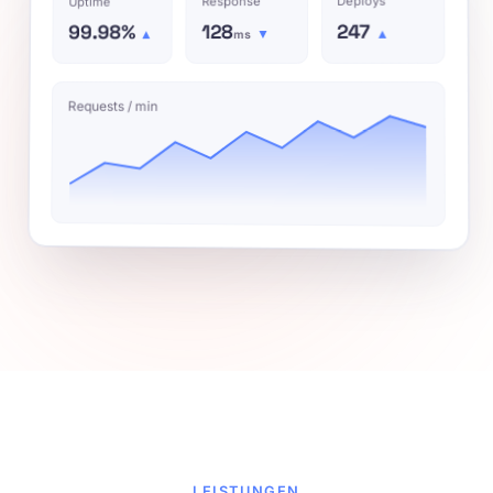
Deploys
Response
Uptime
247
128
99.98%
▲
▼
▲
ms
Requests / min
LEISTUNGEN