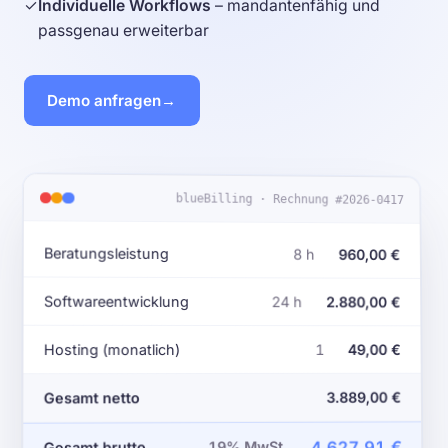
✓
Individuelle Workflows
– mandantenfähig und
passgenau erweiterbar
Demo anfragen
blueBilling · Rechnung #2026-0417
Beratungsleistung
8 h
960,00 €
Softwareentwicklung
24 h
2.880,00 €
Hosting (monatlich)
1
49,00 €
3.889,00 €
Gesamt netto
19% MwSt.
Gesamt brutto